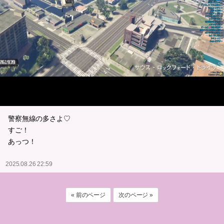
警察無線の多さよ♡
すご！
あっつ！
2025.08.26 22:59
« 前のページ
次のページ »