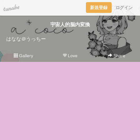
tuna.be
新規登録
ログイン
宇宙人的脳内変換
はなな＠うっちー
Gallery
Love
Share