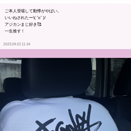
ご本人登場して動悸がやばい。
いいねされたー\( ˆoˆ )/
アジカンまじ好き🥰
一生推す！
2025.09.02 11:34