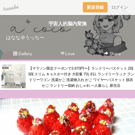
tuna.be
新規登録
ログイン
宇宙人的脳内変換
はなな＠うっちー
Gallery
Love
Share
【マラソン限定クーポンで3,970円〜】ランドリーバスケット 2段
3段 スリム キャスター付き 大容量 70L 81L ランドリーラック ラン
ドリーワゴン 洗濯かご 洗濯物入れ かご ワイヤーバスケット 脱衣
かご ランドリー収納 おしゃれ 一人暮らし 新生活