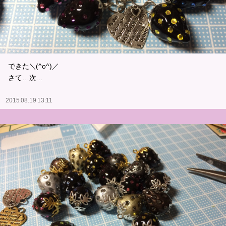
できた＼(^o^)／
さて…次…
2015.08.19 13:11