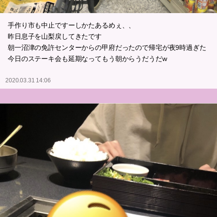
手作り市も中止ですーしかたあるめぇ、、
昨日息子を山梨戻してきたです
朝一沼津の免許センターからの甲府だったので帰宅が夜9時過ぎた
今日のステーキ会も延期なってもう朝からうだうだw
2020.03.31 14:06