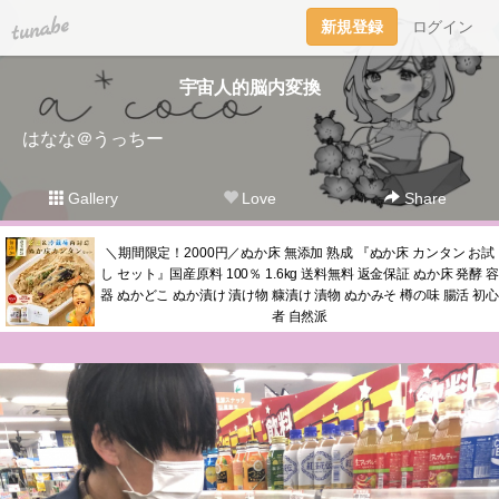
tuna.be
新規登録
ログイン
宇宙人的脳内変換
はなな＠うっちー
Gallery
Love
Share
＼期間限定！2000円／ぬか床 無添加 熟成 『ぬか床 カンタン お試
し セット』国産原料 100％ 1.6kg 送料無料 返金保証 ぬか床 発酵 容
器 ぬかどこ ぬか漬け 漬け物 糠漬け 漬物 ぬかみそ 樽の味 腸活 初心
者 自然派