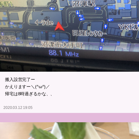
搬入設営完了ー
かえりますー＼(^ω^)／
帰宅は8時過ぎるかな、、
2020.03.12 19:05