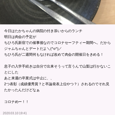
今日はたかちゃんの病院の付き添いからのランチ
明日は肉会の予定が
ちひろ氏新宿での催事後なのでコロナセーフティー期間へ。だから
ジャムちゃんとデートだよ＼(^o^)／
ちひろ氏が二週間何もなければ改めて肉会の開催日をきめる！
息子の入学手続きは自分で出来そうって言うんで山梨は行かないこ
とにした
あと来週の卒業式は中止に、、
2つ表彰（成績優秀賞？と卒論発表上位やつ？）されるのでそれ見
たかったんだけどなぁ
コロナめー！！
2020.03.10 19:41