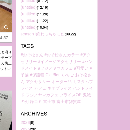
(untitled)
(01.12)
(untitled)
(12.19)
(untitled)
(11.28)
(untitled)
(11.22)
(untitled)
(10.04)
season1終わっちゃった
(09.22)
4:57
TAGS
ュと滑り
#おそ松さん
#おそ松さんカラー
#アク
クテープ
セサリー
#イメージアクセサリー
#ハン
ケガ防止
ドメイド
#フジノヤマカフェ
#可愛い
#
アウトレ
子猫
#保護猫
CielBleu
いちご
おそ松さ
ん
アクセサリー
オーダー品
カスタムブ
ライス
カフェ
ネオブライス
ハンドメイ
ド
フジノヤマカフェ
ブライスOF
鬼滅
の刃
静コミ
富士市
富士市雑貨屋
ARCHIVES
2026
(5)
2025
(26)