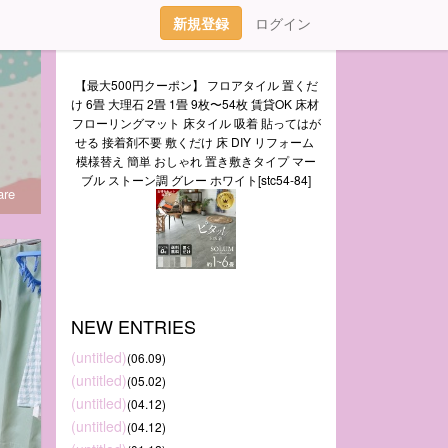
新規登録
ログイン
【最大500円クーポン】 フロアタイル 置くだ
け 6畳 大理石 2畳 1畳 9枚〜54枚 賃貸OK 床材 
フローリングマット 床タイル 吸着 貼ってはが
せる 接着剤不要 敷くだけ 床 DIY リフォーム 
模様替え 簡単 おしゃれ 置き敷きタイプ マー
ブル ストーン調 グレー ホワイト[stc54-84]
re
NEW ENTRIES
(untitled)
(06.09)
(untitled)
(05.02)
(untitled)
(04.12)
(untitled)
(04.12)