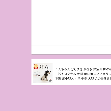
わんちゃん はらまき 腹巻き 温活 冷房対
1-30キログラム 犬 猫 enone エノネオリ
本製 超小型犬 小型 中型 大型 犬の自然