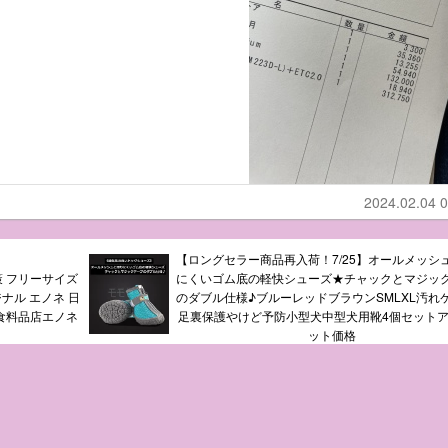
2024.02.04 0
【ロングセラー商品再入荷！7/25】オールメッシ
策 フリーサイズ
にくいゴム底の軽快シューズ★チャックとマジッ
ジナル エノネ 日
のダブル仕様♪ブルーレッドブラウンSMLXL汚れ
派食料品店エノネ
足裏保護やけど予防小型犬中型犬用靴4個セット
ット価格