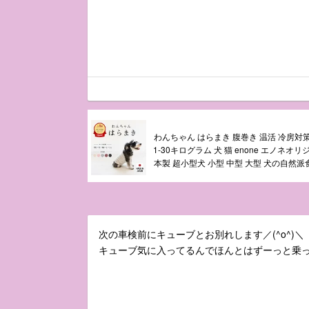
わんちゃん はらまき 腹巻き 温活 冷房対
1-30キログラム 犬 猫 enone エノネオリ
本製 超小型犬 小型 中型 大型 犬の自然
次の車検前にキューブとお別れします／(^o^)＼
キューブ気に入ってるんでほんとはずーっと乗