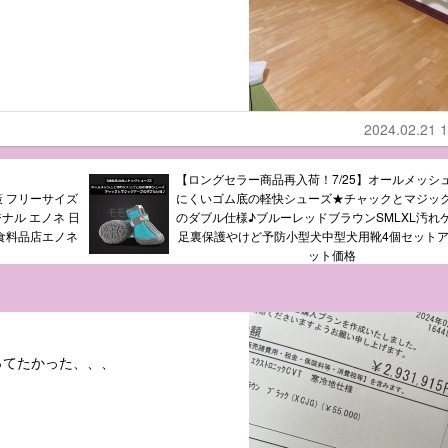
2024.02.21 1
【ロングセラー商品再入荷！7/25】オールメッシ
策 フリーサイズ
にくいゴム底の軽快シューズ★チャックとマジッ
ジナル エノネ 日
のダブル仕様♪ブルーレッドブラウンSMLXL汚れ
派食料品店エノネ
足裏保護やけど予防小型犬中型犬用靴4個セット
ット価格
ってたかった、、、