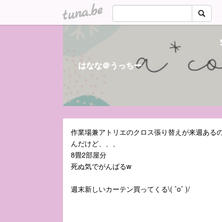
tuna.be
はなな＠うっちー
作業場兼アトリエのクロス張り替えが来週ある
んだけど、、、
8畳2部屋分
死ぬ気でがんばるw
週末新しいカーテン買ってくる\( ˆoˆ )/