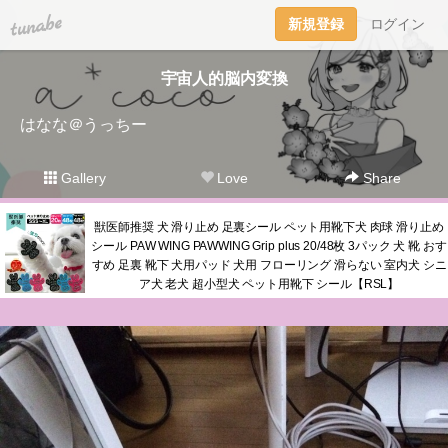
tuna.be
新規登録
ログイン
宇宙人的脳内変換
はなな＠うっちー
Gallery
Love
Share
獣医師推奨 犬 滑り止め 足裏シール ペット用靴下犬 肉球 滑り止め
シール PAW WING PAWWING Grip plus 20/48枚 3パック 犬 靴 おす
すめ 足裏 靴下 犬用パッド 犬用 フローリング 滑らない 室内犬 シニ
ア犬 老犬 超小型犬 ペット用靴下 シール【RSL】