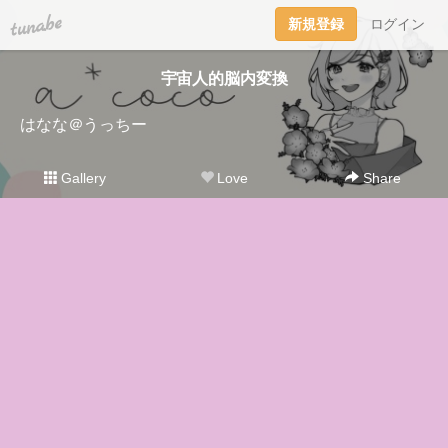
tuna.be
新規登録
ログイン
宇宙人的脳内変換
はなな＠うっちー
Gallery
Love
Share