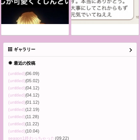
ギャラリー
最近の投稿
(untitled)
(06.09)
(untitled)
(05.02)
(untitled)
(04.12)
(untitled)
(04.12)
(untitled)
(01.12)
(untitled)
(12.19)
(untitled)
(11.28)
(untitled)
(11.22)
(untitled)
(10.04)
season1終わっちゃった
(09.22)