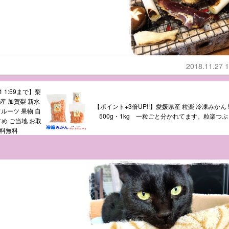
2018.11.27 1
 1:59まで】梨
産 加賀梨 新水
【ポイント+3倍UP!!】愛媛県産 粒楽 冷凍みかん 
フルーツ 果物 自
500g・1kg 一粒ごと分かれてます。粒楽つ
すめ ご当地 お取
送料無料