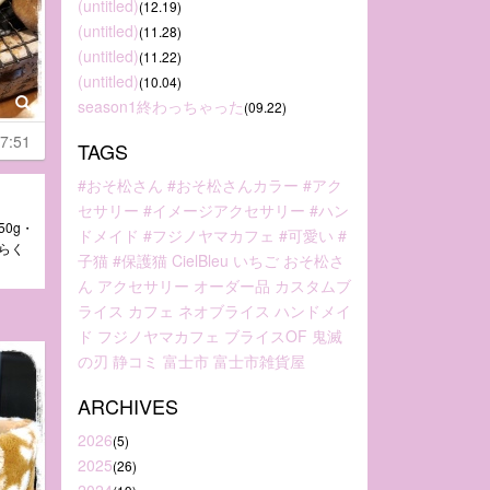
(untitled)
(12.19)
(untitled)
(11.28)
(untitled)
(11.22)
(untitled)
(10.04)
season1終わっちゃった
(09.22)
7:51
TAGS
#おそ松さん
#おそ松さんカラー
#アク
セサリー
#イメージアクセサリー
#ハン
50g・
ドメイド
#フジノヤマカフェ
#可愛い
#
ぶらく
子猫
#保護猫
CielBleu
いちご
おそ松さ
ん
アクセサリー
オーダー品
カスタムブ
ライス
カフェ
ネオブライス
ハンドメイ
ド
フジノヤマカフェ
ブライスOF
鬼滅
の刃
静コミ
富士市
富士市雑貨屋
ARCHIVES
2026
(5)
2025
(26)