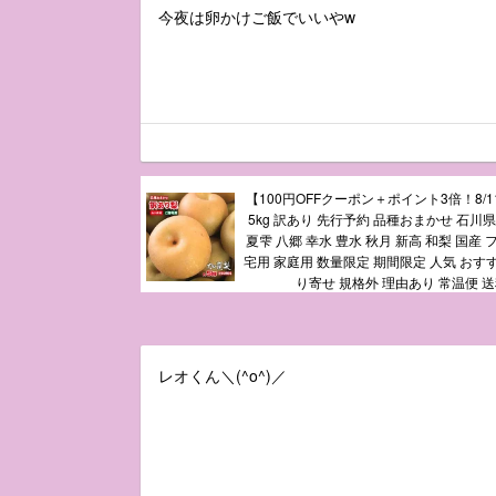
今夜は卵かけご飯でいいやw
【100円OFFクーポン＋ポイント3倍！8/11
5kg 訳あり 先行予約 品種おまかせ 石川県
夏雫 八郷 幸水 豊水 秋月 新高 和梨 国産 
宅用 家庭用 数量限定 期間限定 人気 おす
り寄せ 規格外 理由あり 常温便 
レオくん＼(^o^)／