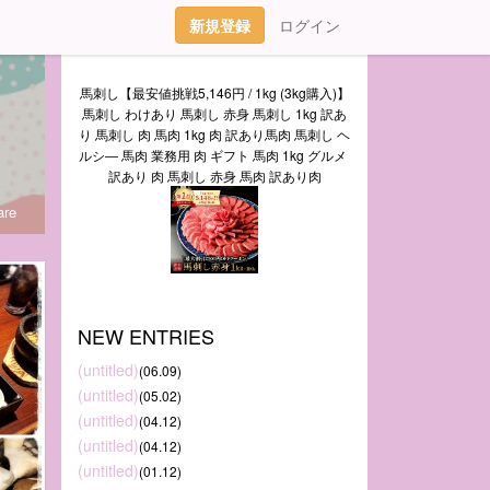
新規登録
ログイン
馬刺し【最安値挑戦5,146円 / 1kg (3kg購入)】
馬刺し わけあり 馬刺し 赤身 馬刺し 1kg 訳あ
り 馬刺し 肉 馬肉 1kg 肉 訳あり馬肉 馬刺し ヘ
ルシ― 馬肉 業務用 肉 ギフト 馬肉 1kg グルメ 
訳あり 肉 馬刺し 赤身 馬肉 訳あり肉
re
NEW ENTRIES
(untitled)
(06.09)
(untitled)
(05.02)
(untitled)
(04.12)
(untitled)
(04.12)
(untitled)
(01.12)