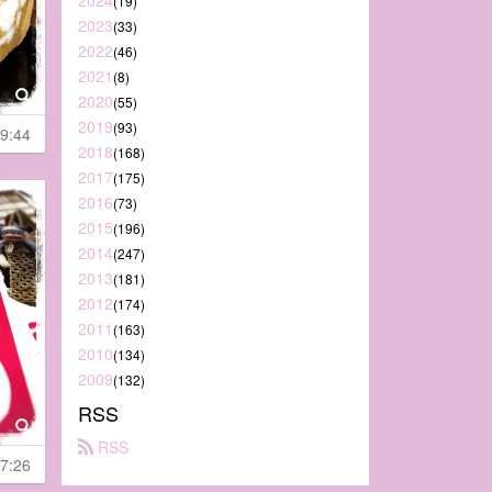
2024
(19)
2023
(33)
2022
(46)
2021
(8)
2020
(55)
2019
(93)
9:44
2018
(168)
2017
(175)
2016
(73)
2015
(196)
2014
(247)
2013
(181)
2012
(174)
2011
(163)
2010
(134)
2009
(132)
RSS
 RSS
7:26