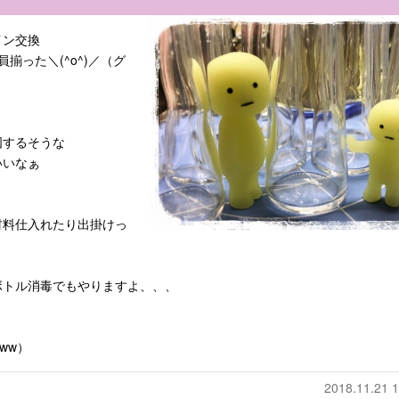
イン交換
揃った＼(^o^)／（グ
国するそうな
いいなぁ
材料仕入れたり出掛けっ
ボトル消毒でもやりますよ、、、
ww）
2018.11.21 1