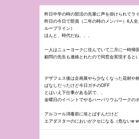
昨日中学の時の部活の先輩に声を掛けられてラ
昨日の今日で部員（二年の時のメンバー）6人全員
ループライン）
ほんと、時代だね、、、
一人はニューヨークに住んでいて二月に一時帰
顧問の先生も連絡とれたので同窓会実現すると
デザフェス後は企画展やら少なくなった花材や
ぱなしだったけど今日ガチのOFF
とはいえ下仕事がある訳で、、
金曜日のイベントでやるハーバリウムワークの
アルコール消毒前に埃とばすんだけど
エアダスターのにおいがクセになる（危ないw w