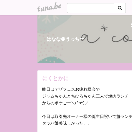
tuna.be
はなな＠うっちー
にくとかに
昨日はデザフェスお疲れ様会で
ジャムちゃんとちひろちゃん三人で焼肉ランチ
からのポケごー＼(^o^)／
今日は取引先オーナー様の誕生日祝いで蟹ラン
タラバ蟹美味しかった、、