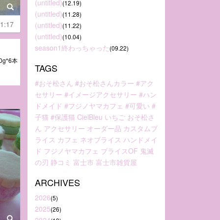
(untitled)
(12.19)
(untitled)
(11.28)
1:17
(untitled)
(11.22)
(untitled)
(10.04)
season1終わっちゃった
(09.22)
g*6本
TAGS
#おそ松さん
#おそ松さんカラー
#アク
セサリー
#イメージアクセサリー
#ハン
ドメイド
#フジノヤマカフェ
#可愛い
#
子猫
#保護猫
CielBleu
いちご
おそ松さ
ん
アクセサリー
オーダー品
カスタムブ
ライス
カフェ
ネオブライス
ハンドメイ
ド
フジノヤマカフェ
ブライスOF
鬼滅
の刃
静コミ
富士市
富士市雑貨屋
ARCHIVES
2026
(5)
2025
(26)