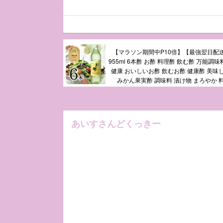
【マラソン期間中P10倍】【最強翌日配
955ml 6本酢 お酢 料理酢 飲む酢 万能調
健康 おいしいお酢 飲むお酢 健康酢 美味
みかん果実酢 調味料 漬け物 まろやか 
あいすさんどくっきー