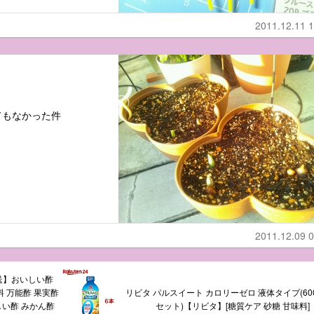
2011.12.11 1
てもなかった件
2011.12.09 0
送】おいしい酢
味料 万能酢 果実酢
リビタ パルスイート カロリーゼロ 液体タイプ(600
しい酢 みかん酢
セット)【リビタ】[糖質ケア 砂糖 甘味料]