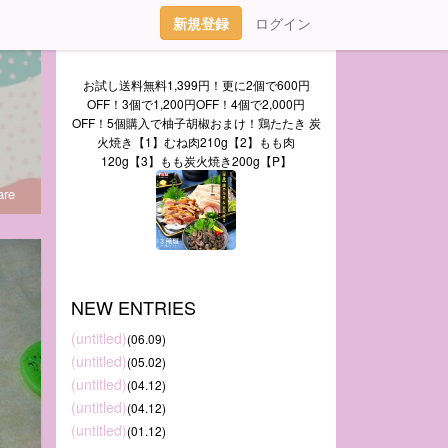
新規登録
ログイン
お試し送料無料1,399円！更に2個で600円
OFF！3個で1,200円OFF！4個で2,000円
OFF！5個購入で柚子胡椒おまけ！鶏たたき 炭
火焼き【1】むね肉210g【2】もも肉
120g【3】もも炭火焼き200g【P】
re
NEW ENTRIES
(untitled)
(06.09)
(untitled)
(05.02)
(untitled)
(04.12)
(untitled)
(04.12)
(untitled)
(01.12)