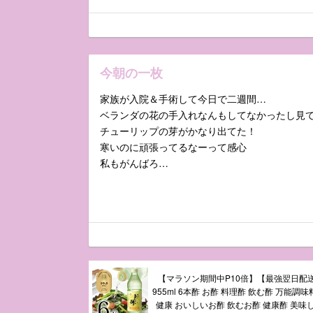
今朝の一枚
家族が入院＆手術して今日で二週間…
ベランダの花の手入れなんもしてなかったし見
チューリップの芽がかなり出てた！
寒いのに頑張ってるなーって感心
私もがんばろ…
【マラソン期間中P10倍】【最強翌日配
955ml 6本酢 お酢 料理酢 飲む酢 万能調
健康 おいしいお酢 飲むお酢 健康酢 美味