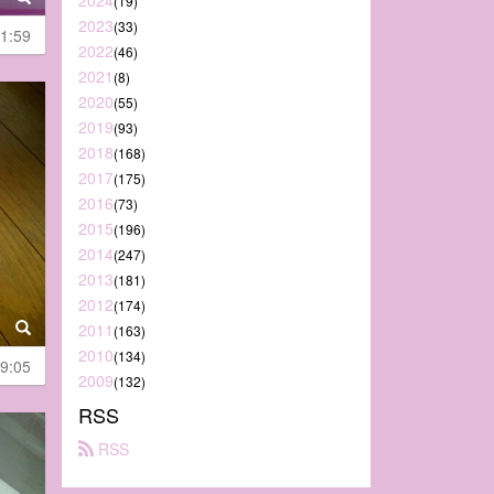
2024
(19)
2023
(33)
1:59
2022
(46)
2021
(8)
2020
(55)
2019
(93)
2018
(168)
2017
(175)
2016
(73)
2015
(196)
2014
(247)
2013
(181)
2012
(174)
2011
(163)
2010
(134)
9:05
2009
(132)
RSS
 RSS