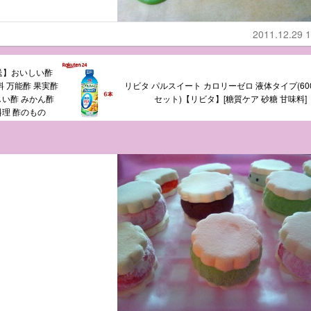
2011.12.29 1
送】おいしい酢
味料 万能酢 果実酢
リビタ パルスイート カロリーゼロ 液体タイプ(600
しい酢 みかん酢
セット)【リビタ】[糖質ケア 砂糖 甘味料]
料理 酢のもの