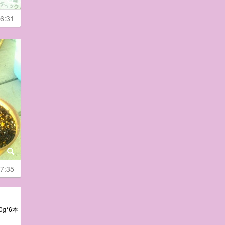
6:31
7:35
g*6本