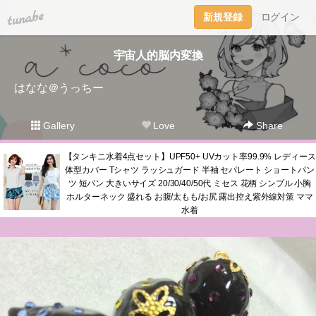
tuna.be
新規登録
ログイン
宇宙人的脳内変換
はなな＠うっちー
Gallery
Love
Share
【タンキニ水着4点セット】UPF50+ UVカット率99.9% レディース
体型カバー Tシャツ ラッシュガード 半袖 セパレート ショートパン
ツ 短パン 大きいサイズ 20/30/40/50代 ミセス 花柄 シンプル 小胸
ホルターネック 盛れる お腹/太もも/お尻 露出控え紫外線対策 ママ
水着