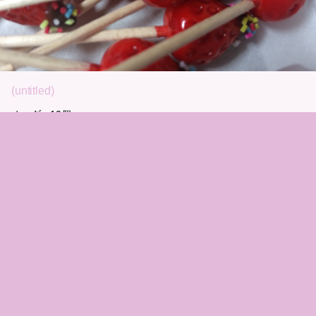
(untitled)
オーダー10個
これからまた形成＼(^o^)／
イチゴループ＼(^o^)／
2014.12.30 00:18