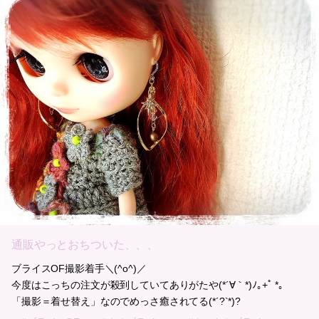
通販やっとおちついた、、、
ブライスOF撮影着手＼(^o^)／
今度はこっちの注文が殺到していてありがたや(*´∀｀*)ﾉ｡+ﾟ *｡
「撮影＝着せ替え」なのでめっさ癒されてる(*´?`*)?