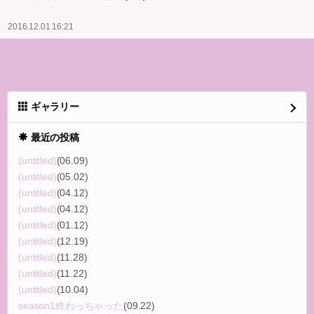
2016.12.01 16:21
ギャラリー
最近の投稿
(untitled)
(06.09)
(untitled)
(05.02)
(untitled)
(04.12)
(untitled)
(04.12)
(untitled)
(01.12)
(untitled)
(12.19)
(untitled)
(11.28)
(untitled)
(11.22)
(untitled)
(10.04)
season1終わっちゃった
(09.22)