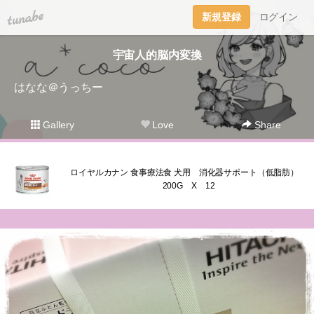
tuna.be
新規登録
ログイン
宇宙人的脳内変換
はなな＠うっちー
Gallery
Love
Share
ロイヤルカナン 食事療法食 犬用 消化器サポート（低脂肪）
200G X 12