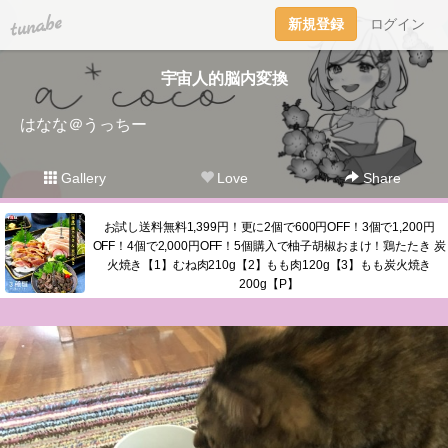
tuna.be
新規登録
ログイン
宇宙人的脳内変換
はなな＠うっちー
Gallery
Love
Share
お試し送料無料1,399円！更に2個で600円OFF！3個で1,200円
OFF！4個で2,000円OFF！5個購入で柚子胡椒おまけ！鶏たたき 炭
火焼き【1】むね肉210g【2】もも肉120g【3】もも炭火焼き
200g【P】