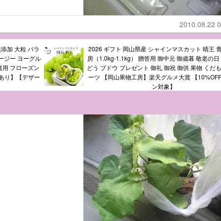
2010.08.22 0
無添加 大粒 バラ
2026 ギフト 岡山県産 シャインマスカット 晴王 青
ージー ヨーグル
房（1.0kg-1.1kg） 贈答用 御中元 御歳暮 敬老の日
庭用 フローズン
どう ブドウ プレゼント 御礼 御祝 御供 果物 くだ
画あり】【デザー
ーツ 【岡山果物工房】楽天グルメ大賞 【10%OF
ン対象】