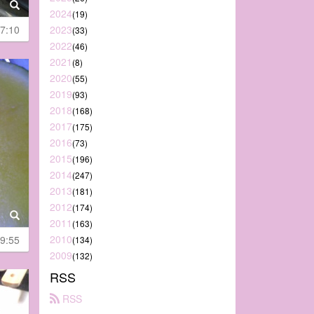
2024
(19)
7:10
2023
(33)
2022
(46)
2021
(8)
2020
(55)
2019
(93)
2018
(168)
2017
(175)
2016
(73)
2015
(196)
2014
(247)
2013
(181)
2012
(174)
2011
(163)
2010
9:55
(134)
2009
(132)
RSS
 RSS