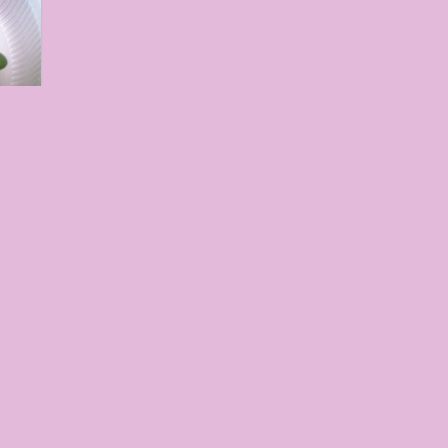
8:26
秀品 2
 葡萄 ぶ
もの フル
Fクーポ