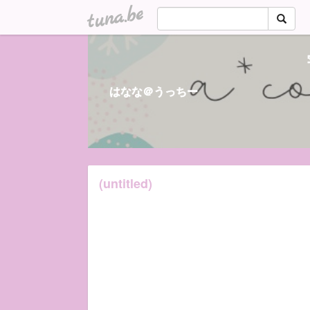
tuna.be
はなな＠うっちー
(untitled)