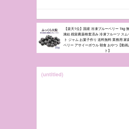
【楽天1位】国産 冷凍ブルーベリー 1kg 
凍結 残留農薬検査済み 冷凍フルーツ スム
ト ジャム お菓子作り 送料無料 業務用 家
ベリー アサイーボウル 朝食 おやつ【動
ト】
(untitled)