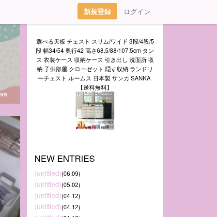
新規登録
ログイン
選べる天板 チェスト スリム/ワイド 3段/4段/5
段 幅34/54 奥行42 高さ68.5/88/107.5cm タン
ス 衣装ケース 収納ケース 引き出し 洗面所 収
納 子供部屋 クローゼット 隠す収納 ランドリ
ーチェスト ルームス 日本製 サンカ SANKA 
【送料無料】
re
NEW ENTRIES
(untitled)
(06.09)
(untitled)
(05.02)
(untitled)
(04.12)
(untitled)
(04.12)