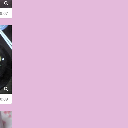
9:07
0:09