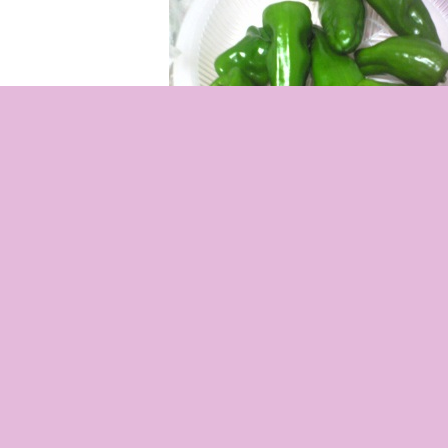
2010.08.09 1
次のページ »
無添加 大粒 バラ
2026 ギフト 岡山県産 シャインマスカット 晴王 青
ージー ヨーグル
房（1.0kg-1.1kg） 贈答用 御中元 御歳暮 敬老の日
庭用 フローズン
どう ブドウ プレゼント 御礼 御祝 御供 果物 くだ
画あり】【デザー
ーツ 【岡山果物工房】楽天グルメ大賞 【10%OF
ン対象】