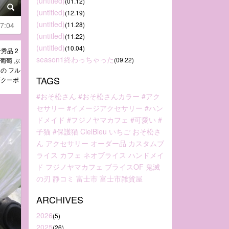
(untitled)
(01.12)
(untitled)
(12.19)
(untitled)
7:04
(11.28)
(untitled)
(11.22)
(untitled)
(10.04)
秀品 2
season1終わっちゃった
(09.22)
 葡萄 ぶ
もの フル
TAGS
Fクーポ
#おそ松さん
#おそ松さんカラー
#アク
セサリー
#イメージアクセサリー
#ハン
ドメイド
#フジノヤマカフェ
#可愛い
#
子猫
#保護猫
CielBleu
いちご
おそ松さ
ん
アクセサリー
オーダー品
カスタムブ
ライス
カフェ
ネオブライス
ハンドメイ
ド
フジノヤマカフェ
ブライスOF
鬼滅
の刃
静コミ
富士市
富士市雑貨屋
ARCHIVES
2026
(5)
2025
(26)