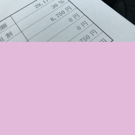
帯状疱疹確定です
頭痛薬と帯状疱疹の薬で諭吉の8割もがれた（笑）
2017.09.28 09:28