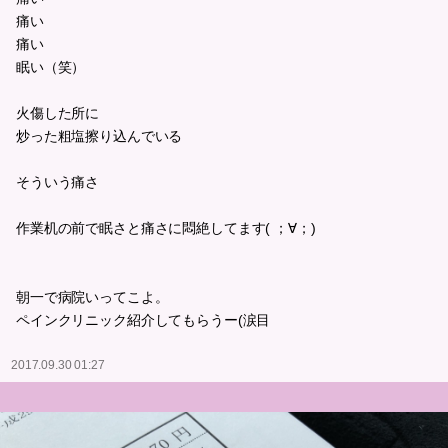
痛い
痛い
眠い（笑）
火傷した所に
炒った粗塩擦り込んでいる
そういう痛さ
作業机の前で眠さと痛さに悶絶してます( ；∀；)
朝一で病院いってこよ。
ペインクリニック紹介してもらうー(涙目
2017.09.30 01:27