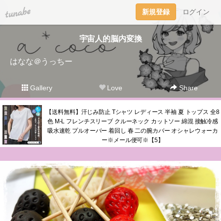
tuna.be
新規登録
ログイン
宇宙人的脳内変換
はなな＠うっちー
Gallery
Love
Share
【送料無料】汗じみ防止 Tシャツ レディース 半袖 夏 トップス 全8
色 M-L フレンチスリーブ クルーネック カットソー 綿混 接触冷感
吸水速乾 プルオーバー 着回し 春 二の腕カバー オシャレウォーカ
ー※メール便可※【5】