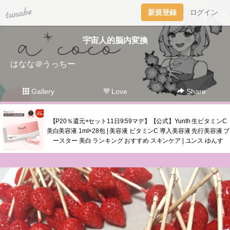
tuna.be
新規登録
ログイン
宇宙人的脳内変換
はなな＠うっちー
Gallery
Love
Share
【P20％還元+セット11日9:59マデ】【公式】Yunth 生ビタミンC
美白美容液 1ml×28包 | 美容液 ビタミンC 導入美容液 先行美容液 ブ
ースター 美白 ランキング おすすめ スキンケア | ユンス ゆんす