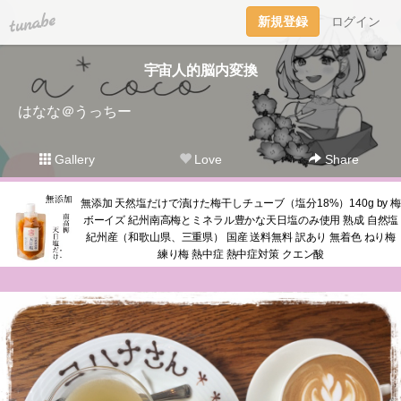
tuna.be
新規登録
ログイン
宇宙人的脳内変換
はなな＠うっちー
Gallery
Love
Share
無添加 天然塩だけで漬けた梅干しチューブ（塩分18%）140g by 梅
ボーイズ 紀州南高梅とミネラル豊かな天日塩のみ使用 熟成 自然塩
紀州産（和歌山県、三重県） 国産 送料無料 訳あり 無着色 ねり梅
練り梅 熱中症 熱中症対策 クエン酸