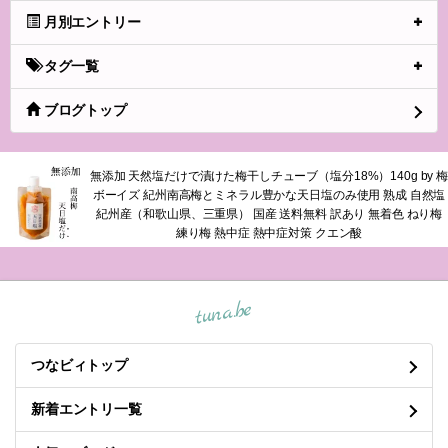
月別エントリー
タグ一覧
ブログトップ
無添加 天然塩だけで漬けた梅干しチューブ（塩分18%）140g by 梅
ボーイズ 紀州南高梅とミネラル豊かな天日塩のみ使用 熟成 自然塩
紀州産（和歌山県、三重県） 国産 送料無料 訳あり 無着色 ねり梅
練り梅 熱中症 熱中症対策 クエン酸
tuna.be
つなビィトップ
新着エントリ一覧