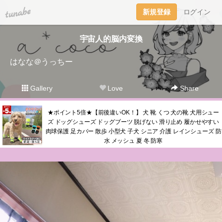
tuna.be
新規登録
ログイン
宇宙人的脳内変換
はなな＠うっちー
Gallery
Love
Share
★ポイント5倍★【前後違いOK！】 犬 靴 くつ 犬の靴 犬用シュー
ズ ドッグシューズ ドッグブーツ 脱げない 滑り止め 履かせやすい
肉球保護 足カバー 散歩 小型犬 子犬 シニア 介護 レインシューズ 防
水 メッシュ 夏 冬 防寒