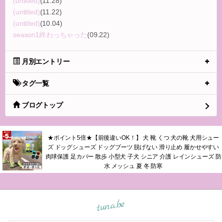
(untitled)
(11.28)
(untitled)
(11.22)
(untitled)
(10.04)
season1終わっちゃった
(09.22)
月別エントリー
タグ一覧
ブログトップ
★ポイント5倍★【前後違いOK！】 犬 靴 くつ 犬の靴 犬用シュー
ズ ドッグシューズ ドッグブーツ 脱げない 滑り止め 履かせやすい
肉球保護 足カバー 散歩 小型犬 子犬 シニア 介護 レインシューズ 防
水 メッシュ 夏 冬 防寒
tuna.be