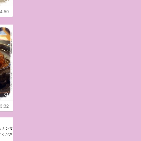
4:50
3:32
ルカナン食
てくださ