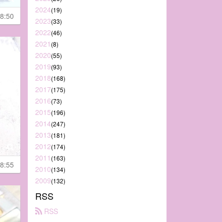
2024
(19)
8:50
2023
(33)
2022
(46)
2021
(8)
2020
(55)
2019
(93)
2018
(168)
2017
(175)
2016
(73)
2015
(196)
2014
(247)
2013
(181)
2012
(174)
2011
(163)
8:55
2010
(134)
2009
(132)
RSS
 RSS