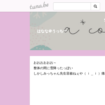
tuna.be
はなな＠うっちー
おおおおおお～
整体の間に雪降ったっぽい
しかしみっちゃん先生容赦ねぇや（ ｉ _ ｉ ）