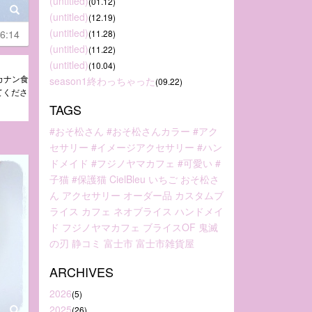
(untitled)
(01.12)
(untitled)
(12.19)
(untitled)
6:14
(11.28)
(untitled)
(11.22)
(untitled)
(10.04)
ルカナン食
season1終わっちゃった
(09.22)
てくださ
TAGS
#おそ松さん
#おそ松さんカラー
#アク
セサリー
#イメージアクセサリー
#ハン
ドメイド
#フジノヤマカフェ
#可愛い
#
子猫
#保護猫
CielBleu
いちご
おそ松さ
ん
アクセサリー
オーダー品
カスタムブ
ライス
カフェ
ネオブライス
ハンドメイ
ド
フジノヤマカフェ
ブライスOF
鬼滅
の刃
静コミ
富士市
富士市雑貨屋
ARCHIVES
2026
(5)
2025
(26)