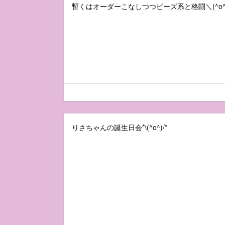
暫くはオーダーこなしつつビーズ系と格闘＼(^o^
りさちゃんの誕生日会*\(^o^)/*