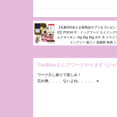
【先着500名さま新商品サプリをプレゼント
式】POCHI ザ・ドッグフード エイジング
ルドサーモン 1kg 2kg 3kg ポチ 犬 ドラ
インフリー 低リン 低脂肪 魚肉 
CielBleuさんでワークやります＼(^o
ワーク久し振りで楽しみ！
忘れ物、、、、ないよね、、、、、ｗ