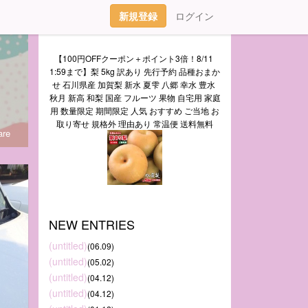
新規登録
ログイン
【100円OFFクーポン＋ポイント3倍！8/11 
1:59まで】梨 5kg 訳あり 先行予約 品種おまか
せ 石川県産 加賀梨 新水 夏雫 八郷 幸水 豊水 
秋月 新高 和梨 国産 フルーツ 果物 自宅用 家庭
用 数量限定 期間限定 人気 おすすめ ご当地 お
取り寄せ 規格外 理由あり 常温便 送料無料
re
NEW ENTRIES
(untitled)
(06.09)
(untitled)
(05.02)
(untitled)
(04.12)
(untitled)
(04.12)