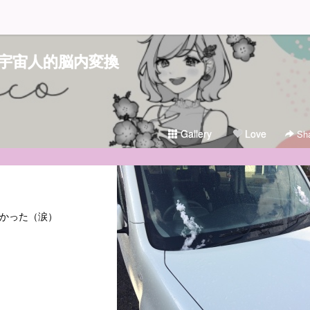
宇宙人的脳内変換
Gallery
Love
Sha
痛かった（涙）