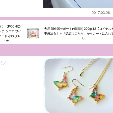
2017.03.28 1
】【POCHI公
犬用 消化器サポート(低脂肪) 200gx12【ロイヤ
ケア シニア ワイ
事療法食】 ※ 「認証はこちら」からカートに入れ
イフード 小粒 グレ
い
シニア犬
^)／