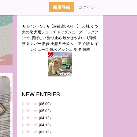
新規登録
ログイン
★ポイント5倍★【前後違いOK！】 犬 靴 くつ 
犬の靴 犬用シューズ ドッグシューズ ドッグブ
ーツ 脱げない 滑り止め 履かせやすい 肉球保
護 足カバー 散歩 小型犬 子犬 シニア 介護 レイ
ンシューズ 防水 メッシュ 夏 冬 防寒
re
NEW ENTRIES
(untitled)
(06.09)
(untitled)
(05.02)
(untitled)
(04.12)
(untitled)
(04.12)
(untitled)
(01.12)