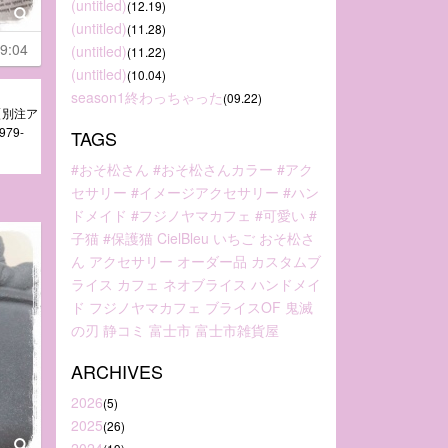
(untitled)
(12.19)
(untitled)
(11.28)
9:04
(untitled)
(11.22)
(untitled)
(10.04)
season1終わっちゃった
(09.22)
N【別注ア
79-
TAGS
#おそ松さん
#おそ松さんカラー
#アク
セサリー
#イメージアクセサリー
#ハン
ドメイド
#フジノヤマカフェ
#可愛い
#
子猫
#保護猫
CielBleu
いちご
おそ松さ
ん
アクセサリー
オーダー品
カスタムブ
ライス
カフェ
ネオブライス
ハンドメイ
ド
フジノヤマカフェ
ブライスOF
鬼滅
の刃
静コミ
富士市
富士市雑貨屋
ARCHIVES
2026
(5)
2025
(26)