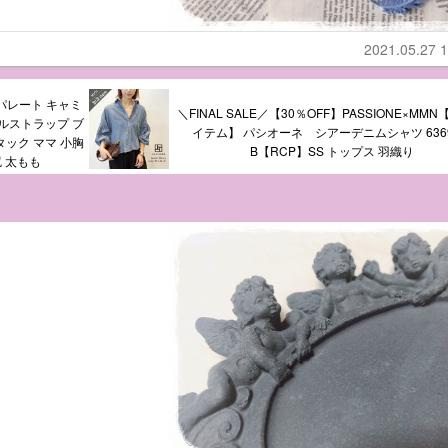
2021.05.27 1
パレート キャミ
＼FINAL SALE／【30％OFF】PASSIONE×MM
ルストラップ ブ
イテム】 パシオーネ シアーデニムシャツ 6369
ック ママ 小胸
B【RCP】SS トップス 羽織り
 太もも