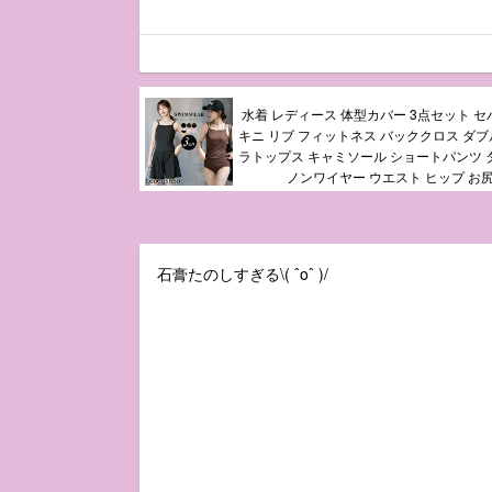
水着 レディース 体型カバー 3点セット セ
キニ リブ フィットネス バッククロス ダブ
ラトップス キャミソール ショートパンツ タ
ノンワイヤー ウエスト ヒップ お尻
石膏たのしすぎる\( ˆoˆ )/