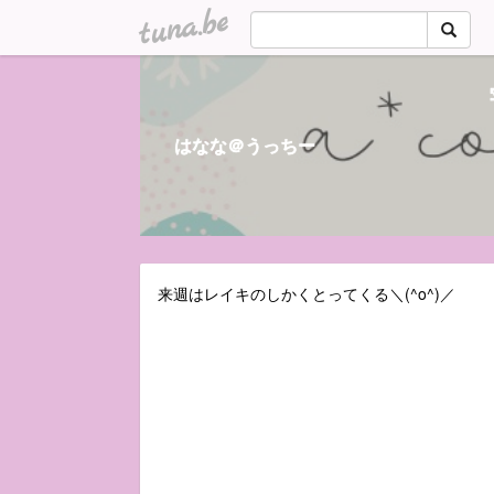
tuna.be
はなな＠うっちー
来週はレイキのしかくとってくる＼(^o^)／