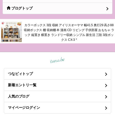
ブログトップ
カラーボックス 3段 収納 アイリスオーヤマ 幅41.5 奥行29 高さ88
収納ボックス 棚 収納棚 本 漫画 CD リビング 子供部屋 おもちゃ ラ
ック 縦置き 横置き ランドリー収納 シンプル 新生活 三段 3段ボッ
クス CX-3 *
tuna.be
つなビィトップ
新着エントリ一覧
人気のブログ
マイページログイン