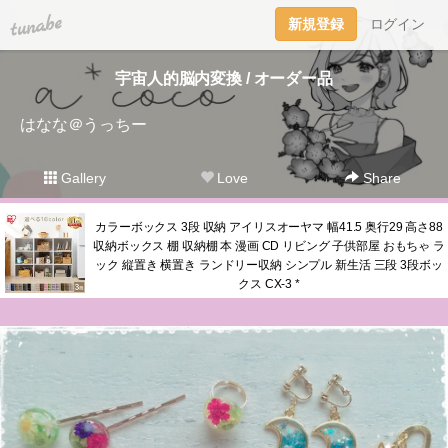
tuna.be
新規登録
ログイン
宇宙人的脳内変換 / オーダー品
はなな＠うっちー
Gallery
Love
Share
カラーボックス 3段 収納 アイリスオーヤマ 幅41.5 奥行29 高さ88
収納ボックス 棚 収納棚 本 漫画 CD リビング 子供部屋 おもちゃ ラ
ック 縦置き 横置き ランドリー収納 シンプル 新生活 三段 3段ボッ
クス CX-3 *