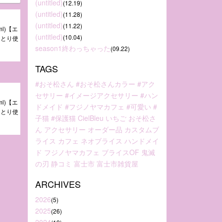
(untitled)
(12.19)
(untitled)
(11.28)
(untitled)
(11.22)
l)【エ
(untitled)
(10.04)
っとり使
season1終わっちゃった
(09.22)
TAGS
#おそ松さん
#おそ松さんカラー
#アク
セサリー
#イメージアクセサリー
#ハン
l)【エ
ドメイド
#フジノヤマカフェ
#可愛い
#
っとり使
子猫
#保護猫
CielBleu
いちご
おそ松さ
ん
アクセサリー
オーダー品
カスタムブ
ライス
カフェ
ネオブライス
ハンドメイ
ド
フジノヤマカフェ
ブライスOF
鬼滅
の刃
静コミ
富士市
富士市雑貨屋
ARCHIVES
2026
(5)
2025
(26)