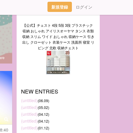
新規登録
ログイン
【公式】チェスト 4段 5段 3段 プラスチック 
収納 おしゃれ アイリスオーヤマ タンス 衣類
収納 スリム ワイド おしゃれ 収納ケース 引き
出し クローゼット 衣装ケース 洗面所 寝室 リ
ビング 北欧 収納チェスト
re
NEW ENTRIES
(untitled)
(06.09)
(untitled)
(05.02)
(untitled)
(04.12)
(untitled)
(04.12)
(untitled)
(01.12)
8:40