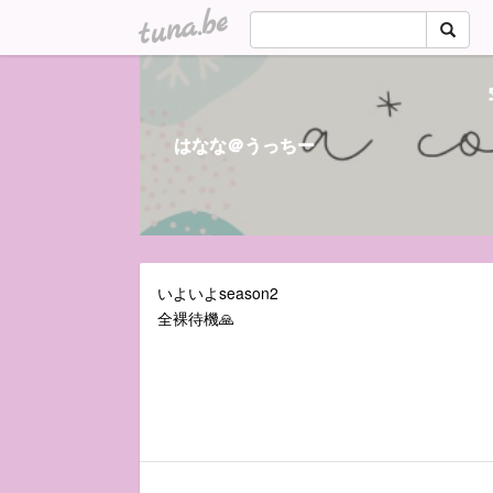
tuna.be
はなな＠うっちー
いよいよseason2
全裸待機🙏