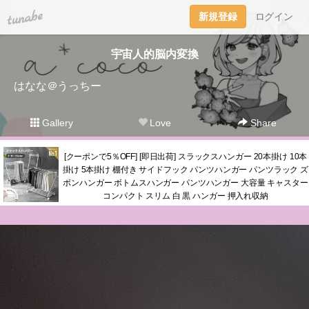
tuna.be
新規登録
ログイン
宇宙人的脳内変換
はなな＠うっちー
Gallery
Love
Share
[クーポンで5％OFF] [即日出荷] スラックスハンガー 20本掛け 10本
掛け 5本掛け 棚付き サイドフック パンツハンガー パンツラック ズ
ボンハンガー ボトムスハンガー パンツハンガー 大容量 キャスター
コンパクト スリム 白 黒 ハンガー 押入れ収納